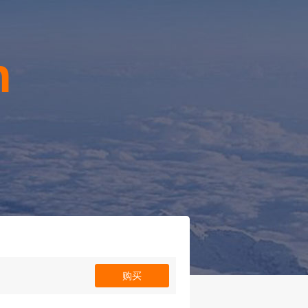
n
！
购买